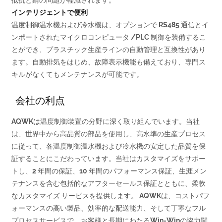
インテリジェントで便利
温度制御温水機および冷水機は、オプションで RS485 通信とイ
ンポートされたマイクロコンピュータ /PLC 制御を装備するこ
とができ、プラスチック生産ラインの自動管理と互換性があり
ます。自動排気をはじめ、故障表示機能も備えており、専門ス
キルがなくてもメンテナンスが可能です。
会社の利点
AQWKは温度制御装置の分野に深く取り組んでいます。当社
は、世界中から高品質の部品を使用し、高水準の生産プロセス
に従って、各温度制御温水機および冷水機の安定した品質を保
証することにこだわっています。当社はカスタマイズをサポー
トし、2 年間の保証、10 年間のパフォーマンス保証、生涯メン
テナンスを含む包括的なアフターセールス保証とともに、柔軟
なカスタマイズ サービスを提供します。 AQWKは、コストパフ
ォーマンスの高い製品、効率的な配送能力、そして丁寧なフル
プロセスサービスで、お客様と長期にわたるWin-Winの協力関