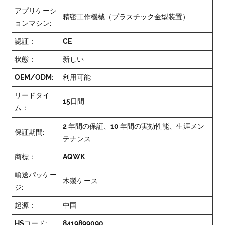
アプリケーシ
精密工作機械（プラスチック金型装置）
ョンマシン:
認証：
CE
状態：
新しい
OEM/ODM:
利用可能
リードタイ
15日間
ム：
2 年間の保証、10 年間の実効性能、生涯メン
保証期間:
テナンス
商標：
AQWK
輸送パッケー
木製ケース
ジ:
起源：
中国
HSコード:
8419899090