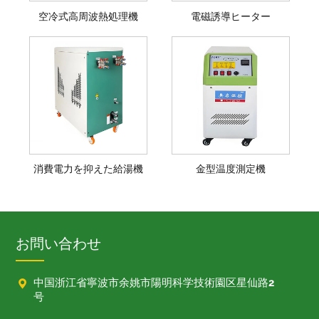
空冷式高周波熱処理機
電磁誘導ヒーター
消費電力を抑えた給湯機
金型温度測定機
お問い合わせ

中国浙江省寧波市余姚市陽明科学技術園区星仙路2
号