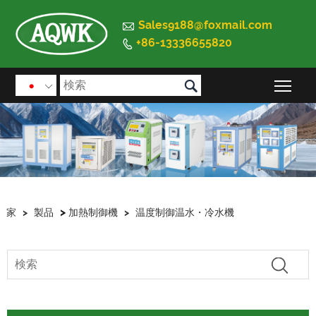

Sales9188@foxmail.com
+86-13336655820


メイ

>
家
>
製品
加熱制御機
>
温度制御温水・冷水機