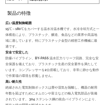
製品の特徴
広い温度制御範囲
15℃～180℃をカバーする温水冷温水機です。水冷冷却方式と一
体構造により、プラスチック、醸造、食品などの業界や高温地
域に適しています。特にプラスチック金型の精密工作機械に最
適です。
安全で安定した
防爆パイプライン、BY-PASS 温水圧力リリーフ回路、完全な安
全保護を備えており、プラスチック生産の安全要件を満たして
います。コンプレッサーを2台搭載しており、非常に静かな動作
で作業場の環境を邪魔しません。
高い耐久性
絶縁された電気制御ボックスは塵や湿気を隔離し、機器の耐用
年数を延ばすためにオムロンや富士などの輸入電気部品が装備
されています。 304 ステンレス鋼の統合パイプラインにより、
抵抗と錆の問題が軽減されます。