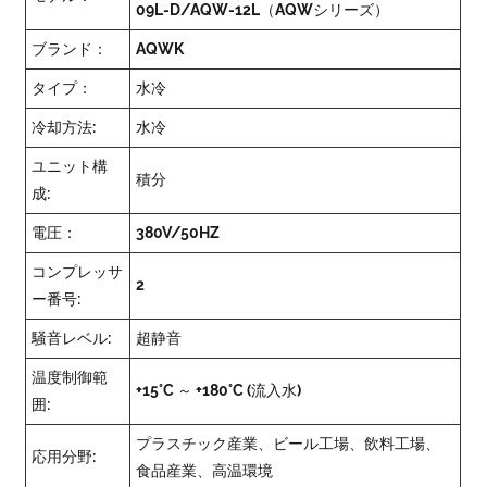
09L-D/AQW-12L（AQWシリーズ）
ブランド：
AQWK
タイプ：
水冷
冷却方法:
水冷
ユニット構
積分
成:
電圧：
380V/50HZ
コンプレッサ
2
ー番号:
騒音レベル:
超静音
温度制御範
+15°C ～ +180°C (流入水)
囲:
プラスチック産業、ビール工場、飲料工場、
応用分野:
食品産業、高温環境